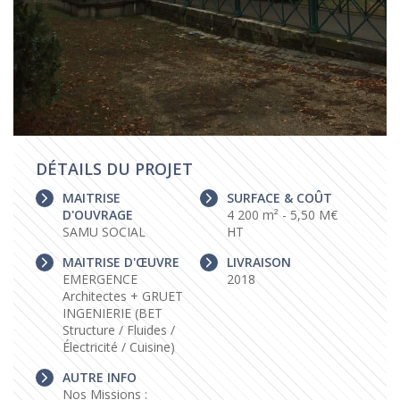
DÉTAILS DU PROJET
MAITRISE
SURFACE & COÛT
D'OUVRAGE
4 200 m² - 5,50 M€
SAMU SOCIAL
HT
MAITRISE D'ŒUVRE
LIVRAISON
EMERGENCE
2018
Architectes + GRUET
INGENIERIE (BET
Structure / Fluides /
Électricité / Cuisine)
AUTRE INFO
Nos Missions :